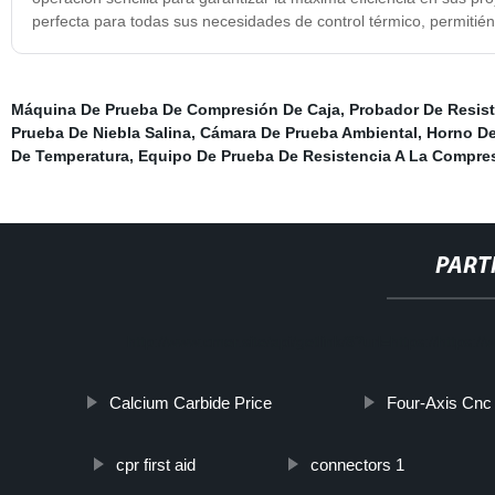
perfecta para todas sus necesidades de control térmico, permitién
Máquina De Prueba De Compresión De Caja
,
Probador De Resist
Prueba De Niebla Salina
,
Cámara De Prueba Ambiental
,
Horno De
De Temperatura
,
Equipo De Prueba De Resistencia A La Compre
PART
http://www.cmer.site/api/getlink/8?url=https://ht
Calcium Carbide Price
Four-Axis Cnc 
cpr first aid
connectors 1