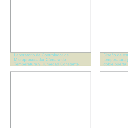
Laboratorio de Controlador de
Diseño de es
Microprocesador Cámara de
temperatura 
Temperatura y Humedad Constante
doble puerta
Cámara de Prueba de Alta-Baja
Temperatura