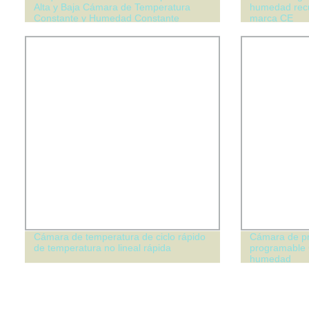
Alta y Baja Cámara de Temperatura
humedad recu
Constante y Humedad Constante
marca CE
Cámara de temperatura de ciclo rápido
Cámara de pr
de temperatura no lineal rápida
programable 
humedad