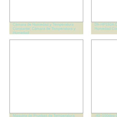
Cámara de Humedad y Temperatura
Dh-HP150A C
Constante, Cámara de Temperatura y
Humedad Con
Humedad
Máquina de Pruebas de Temperatura
-40~150deg C