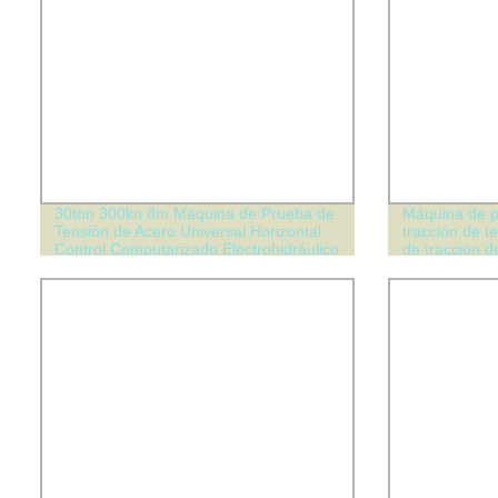
30ton 300kn 8m Máquina de Prueba de
Máquina de p
Tensión de Acero Universal Horizontal
tracción de 
Control Computarizado Electrohidráulico
de tracción 
Servo Hidráulico de Cuerda de Acero de
7ISO 527 AS
Alambre