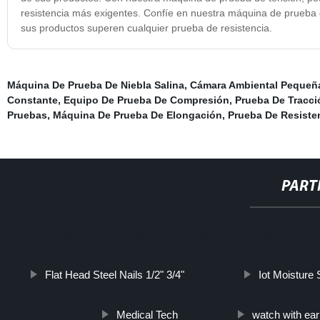
resistencia más exigentes. Confíe en nuestra máquina de prueba d
sus productos superen cualquier prueba de resistencia.
Máquina De Prueba De Niebla Salina
,
Cámara Ambiental Pequeñ
Constante
,
Equipo De Prueba De Compresión
,
Prueba De Tracci
Pruebas
,
Máquina De Prueba De Elongación
,
Prueba De Resiste
PART
http://www.cmer.site/api/getlink/8?url=https://https:/
Flat Head Steel Nails 1/2" 3/4"
Iot Moisture
Medical Tech
watch with ea