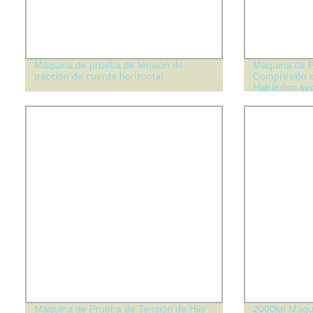
Máquina de prueba de tensión de
Máquina de P
tracción de cuerda horizontal
Compresión d
Hidráulico s
Resistencia y
Máquina de Prueba de Tensión de Hilo
2000kn Máqui