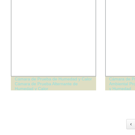
Cámara de Prueba de Humedad y Calor
Cámara de P
Cámara de Prueba Alternante de
Ambiental Pr
Humedad y Calor
y Humedad
‹