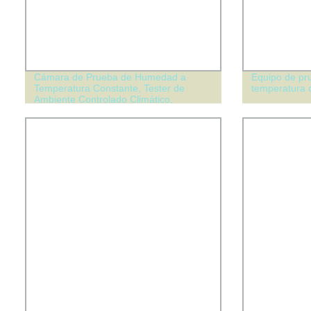
Cámara de Prueba de Humedad a
Equipo de pr
Temperatura Constante, Tester de
temperatura 
Ambiente Controlado Climático,
Máquina de Prueba Climática de Alta y
Baja Temperatura