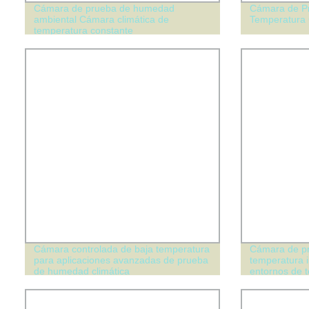
Cámara de prueba de humedad
Cámara de P
ambiental Cámara climática de
Temperatura 
temperatura constante
Cámara controlada de baja temperatura
Cámara de p
para aplicaciones avanzadas de prueba
temperatura i
de humedad climática
entornos de 