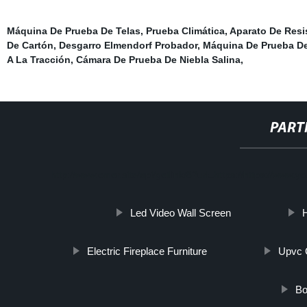
Máquina De Prueba De Telas
,
Prueba Climática
,
Aparato De Resi
De Cartón
,
Desgarro Elmendorf Probador
,
Máquina De Prueba D
A La Tracción
,
Cámara De Prueba De Niebla Salina
,
PART
http://www.cmer.site/api/getlink/8?url=https://https://
Led Video Wall Screen
H
Electric Fireplace Furniture
Upvc 
Bo