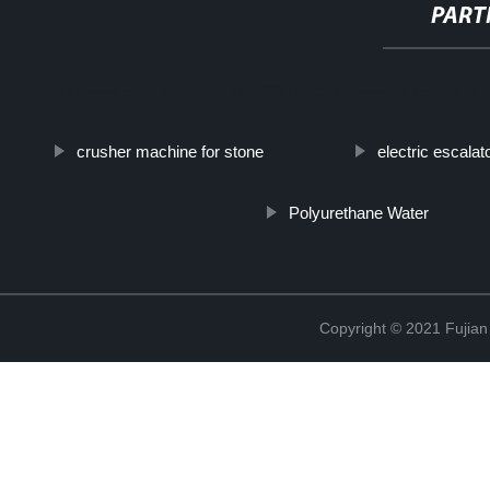
PART
http://www.cmer.site/api/getlink/8?url=https://www.dortestequip
crusher machine for stone
electric escalat
Polyurethane Water
Copyright © 2021 Fujian