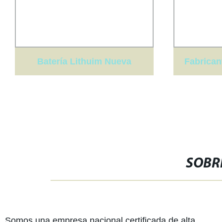
Batería Lithuim Nueva
Fabrican
Energía de la humedad de la
de Pr
temperatura de la cámara de
Diná
prueba ambiental
Hidráu
SOBR
Excele
Somos una empresa nacional certificada de alta