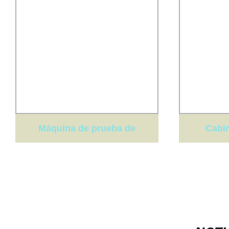
Máquina de prueba de
Cabi
tracción y compresión de
resistenc
goma y plástico UTM
niebla sal