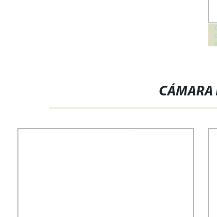
CÁMARA 