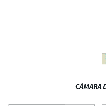
CÁMARA 