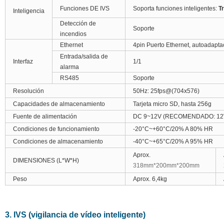
Funciones DE IVS
Soporta funciones inteligentes:
Tr
Inteligencia
Detección de
Soporte
incendios
Ethernet
4pin Puerto Ethernet, autoadapt
Entrada/salida de
Interfaz
1/1
alarma
RS485
Soporte
Resolución
50Hz: 25fps@(704x576)
Capacidades de almacenamiento
Tarjeta micro SD, hasta 256g
Fuente de alimentación
DC 9~12V (RECOMENDADO: 12
Condiciones de funcionamiento
-20°C~+60°C/20% A 80% HR
Condiciones de almacenamiento
-40°C~+65°C/20% A 95% HR
Aprox.
DIMENSIONES (L*W*H)
318mm*200mm*200mm
Peso
Aprox. 6,4kg
3. IVS (vigilancia de vídeo inteligente)