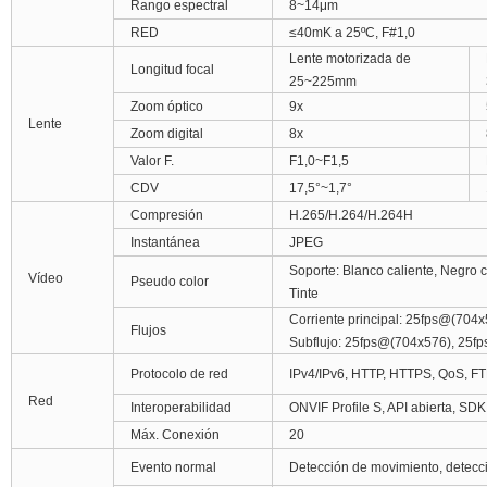
Rango espectral
8~14μm
RED
≤
40mK a 25ºC
, F#1,0
Lente motorizada de
Longitud focal
25~225mm
Zoom óptico
9x
Lente
Zoom digital
8x
Valor F.
F1,0~F1,5
CDV
17,5°~1,7°
Compresión
H.265/H.264/H.264H
Instantánea
JPEG
Soporte: Blanco caliente, Negro ca
Vídeo
Pseudo color
Tinte
Corriente principal: 25fps@(704
Flujos
Subflujo: 25fps@(704x576), 25f
Protocolo de red
IPv4/IPv6, HTTP, HTTPS, QoS, FT
Red
Interoperabilidad
ONVIF Profile S, API abierta, SDK
Máx. Conexión
20
Evento normal
Detección de movimiento, detecci