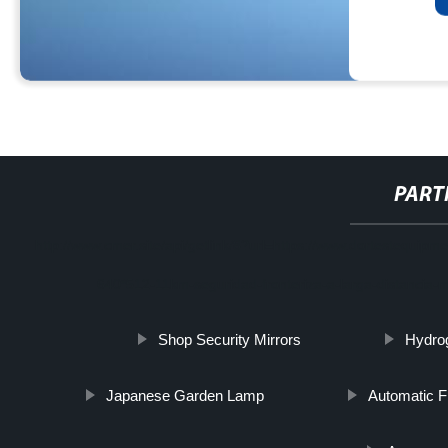
PART
http://www.cmer.site/api/getlink/8?url=https://www.dortestequ
640*512-11km-seguridad-fronteriza-a-larga-distancia-
Shop Security Mirrors
Hydro
Japanese Garden Lamp
Automatic F