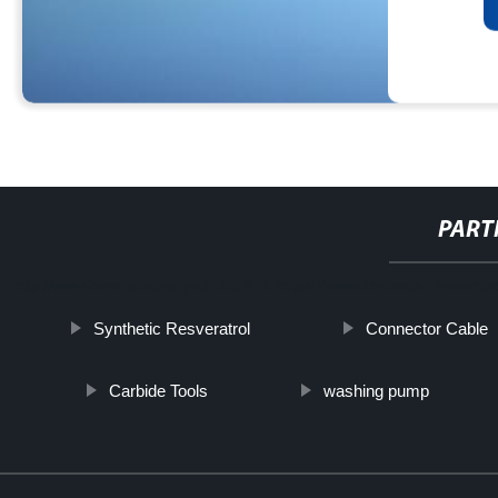
PART
http://www.cmer.site/api/getlink/8?url=https://www.dortestequipmen
Synthetic Resveratrol
Connector Cable
Carbide Tools
washing pump