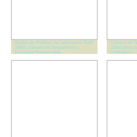
Equipo de Pruebas de Laboratorio Textil
Cámara de T
1000L Cámara de Temperatura y
1000 Litros p
Humedad Programable
Calibración