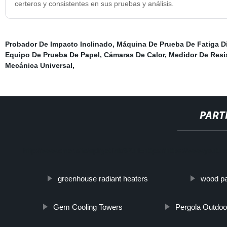
certeros y consistentes en sus pruebas y análisis.
Probador De Impacto Inclinado
,
Máquina De Prueba De Fatiga D
Equipo De Prueba De Papel
,
Cámaras De Calor
,
Medidor De Resis
Mecánica Universal
,
PART
http://www.cmer.site/api/getlink/8?url=https://https://www.y
greenhouse radiant heaters
wood pat
Gem Cooling Towers
Pergola Outdoo