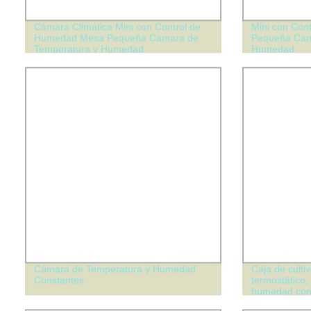
Cámara Climática Mini con Control de
Mini con Con
Humedad Mesa Pequeña Cámara de
Pequeña Cám
Temperatura y Humedad
Humedad
Cámara de Temperatura y Humedad
Caja de culti
Constantes
termostático
humedad con