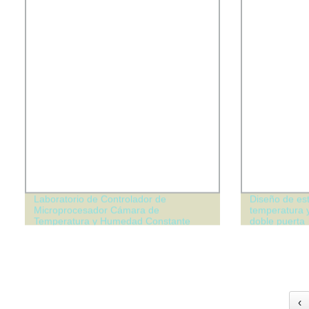
Laboratorio de Controlador de
Diseño de es
Microprocesador Cámara de
temperatura 
Temperatura y Humedad Constante
doble puerta
Cámara de Prueba de Alta-Baja
Temperatura
‹