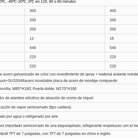
ºC, -40ºC-20ºC, 0ºC en 120, 90 o 60 minutos
300
400
200
200
200
200
12
16
440
540
225
225
220
220
 acero galvanizado de color con revestimiento de spray + material aislante resiste
tura+SUS304#acero inoxidable placa de acero de montaje compuesto
sencilla: W85*H180; Puerta doble: W170*H180
or de alambre eléctrico de aleación de cromo de níquel
cación de vapor semicerrado (tipo caldera)
ado por agua o refrigerado por aire
r importado semicerrado de una etapa/apilado, refrigerante respetuoso con el m
 táctil TFT de 7 pulgadas, con TFT de 7 pulgadas en chino e inglés
.