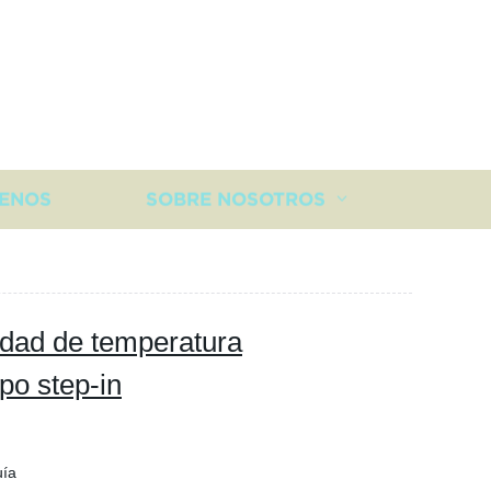
ENOS
SOBRE NOSOTROS
n
dad de temperatura
po step-in
uía