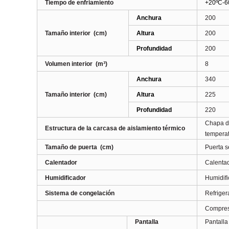
Tiempo de enfriamiento
+20ºC-60
Anchura
200
Tamaño interior
(cm)
Altura
200
Profundidad
200
Volumen interior
(m³)
8
Anchura
340
Tamaño interior
(cm)
Altura
225
Profundidad
220
Chapa de
Estructura de la carcasa de aislamiento térmico
tempera
Tamaño de puerta
(cm)
Puerta 
Calentador
Calentad
Humidificador
Humidifi
Sistema de congelación
Refriger
Compreso
Pantalla
Pantalla