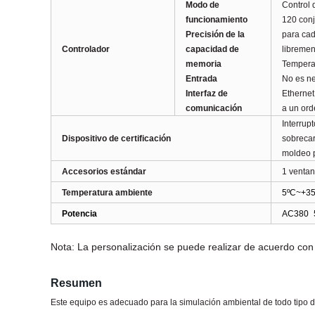
Modo de
Control 
funcionamiento
120 conj
Precisión de la
para cad
Controlador
capacidad de
libremen
memoria
Temperat
Entrada
No es ne
Interfaz de
Ethernet
comunicación
a un ord
Interrup
Dispositivo de certificación
sobrecar
moldeo 
Accesorios estándar
1 ventan
Temperatura ambiente
5ºC~+35
Potencia
AC380
Nota: La personalización se puede realizar de acuerdo con 
Resumen
Este equipo es adecuado para la simulación ambiental de todo tipo de