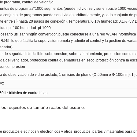
de programa, control de valor fijo
.
untos de programas*1000 segmentos (pueden dividirse y ser en bucle 1000 veces
a conjunto de programas puede ser dividido arbitrariamente, y cada conjunto de
te entre sí (hasta 20 pasos de conexión). Temperatura: 0,1% humedad: 0,1%~5V
ura: pt-100 humedad: pt-1000.
cesario utilizar ningún convertidor, puede conectarse a una red WLAN informática
 RJ45, lo que facilita la supervisión remota y admite el control y la gestión de var
enador)
.
tor de seguridad sin fusible, sobrepresión, sobrecalentamiento, protección contra s
ga del ventilador, protección contra quemaduras en seco, protección contra la es
por compresión
a de observación de vidrio aislado, 1 orificios de plomo (Φ 50mm o Φ 100mm), 1 
ºC.
50Hz trifásico de cuatro hilos
los requisitos de tamaño reales del usuario.
 productos eléctricos y electrónicos y otros
productos, partes y materiales para pr