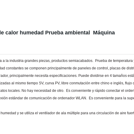
de calor humedad Prueba ambiental Máquina
a a la industria grandes piezas, productos semiacabados.
Prueba de temperatura
dad constantes se componen principalmente de
paneles de control, placas de distr
rador,
principalmente necesita especificaciones. Puede dividirse en 4
tamaños están
lizadas al mismo tiempo SV
,
curva PV, libre conmutación
entre chino e inglés, flujo 
datos locales. No hay necesidad de otro.
Es conveniente y rápido conectar el orde
nexión estándar
de comunicación de ordenador WLAN. Es conveniente
para la sup
.
humedad y se utiliza el ventilador de ala múltiple para
una circulación de aire fuer