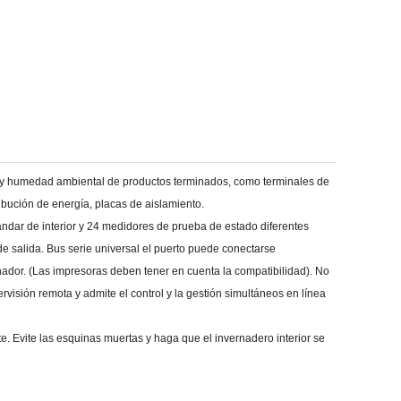
 y humedad ambiental de productos terminados
, como terminales de
ibución de energía, placas de aislamiento.
dar de interior y 24 medidores de prueba de estado diferentes
de salida. Bus serie universal el
puerto puede conectarse
nador. (Las impresoras deben tener en cuenta
la compatibilidad). No
ervisión remota y admite
el control y la gestión simultáneos en línea
te. Evite las esquinas muertas y haga que el
invernadero interior se