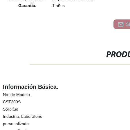
Garantía:
1 años
S
PRODU
Información Básica.
No. de Modelo.
CST200S
Solicitud
Industria, Laboratorio
personalizado