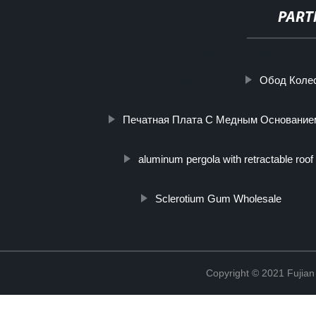
PART
http://www.cmer.site/api/getlink/8?url=https://www.dortesteq
Обод Колес
laboratorio-camara-ambiental/
Печатная Плата С Медным Основанием
aluminum pergola with retractable roof
Sclerotium Gum Wholesale
Copyright © 2021 Fujian