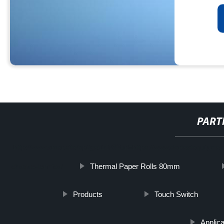
PART
http://www.cmer.site/api/getlink/8?url=https://www.dortestequipm
Thermal Paper Rolls 80mm
choque-termico/
Products
Touch Switch
Applic