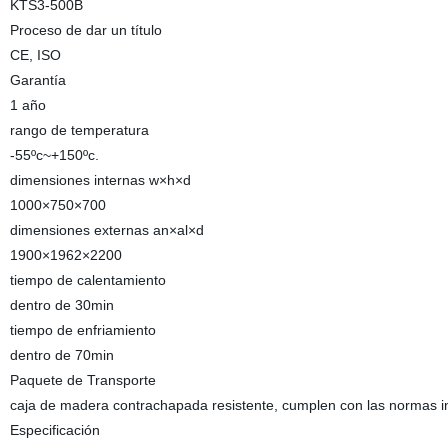
KTS3-500B
Proceso de dar un título
CE, ISO
Garantía
1 año
rango de temperatura
-55ºc~+150ºc.
dimensiones internas w×h×d
1000×750×700
dimensiones externas an×al×d
1900×1962×2200
tiempo de calentamiento
dentro de 30min
tiempo de enfriamiento
dentro de 70min
Paquete de Transporte
caja de madera contrachapada resistente, cumplen con las normas i
Especificación