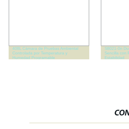
408L Cámara de Pruebas Ambiental
S8021-0n Du
Controlada por Temperatura y
Sencilla con
Humedad Programable
Estabilidad
CON