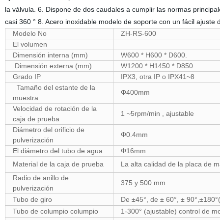
la válvula. 6. Dispone de dos caudales a cumplir las normas principal
casi 360 ° 8. Acero inoxidable modelo de soporte con un fácil ajust
Modelo No
ZH-RS-600
El volumen
Dimensión interna (mm)
W600 * H600 * D600.
Dimensión externa (mm)
W1200 * H1450 * D850
Grado IP
IPX3, otra IP o IPX41~8
Tamaño del estante de la
Φ400mm
muestra
Velocidad de rotación de la
1 ~5rpm/min , ajustable
caja de prueba
Diámetro del orificio de
Φ0.4mm
pulverización
El diámetro del tubo de agua
Φ16mm
Material de la caja de prueba
La alta calidad de la placa de m
Radio de anillo de
375 y 500 mm
pulverización
Tubo de giro
De ±45°, de ± 60°, ± 90°,±180°
Tubo de columpio columpio
1-300° (ajustable) control de m