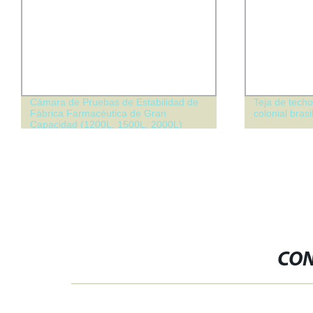
Teja de techo de plástico de PVC ASA
500kg Máquin
colonial brasileño
de Microcom
CON